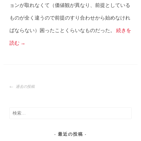
ョンが取れなくて（価値観が異なり、前提としている
ものが全く違うので前提のすり合わせから始めなけれ
ばならない）困ったことくらいなものだった。
続きを
読む
→
投
過去の投稿
稿
ナ
ビ
ゲ
検
ー
索:
シ
ョ
最近の投稿