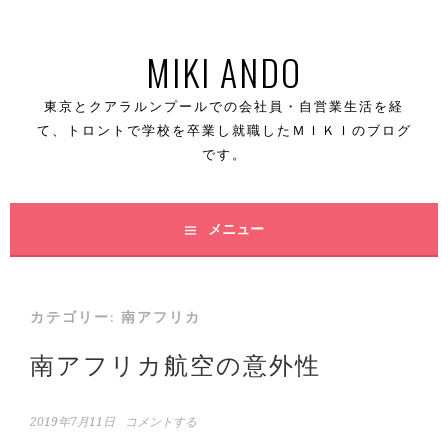
コ
MIKI ANDO
ン
テ
東京とクアラルンプールでの会社員・自営業生活を経
て、トロントで学校を卒業し就職したＭＩＫＩのブログ
ン
です。
ツ
へ
メニュー
ス
キ
カテゴリー: 南アフリカ
ッ
南アフリカ航空の意外性
プ
2019年7月11日
コメントする