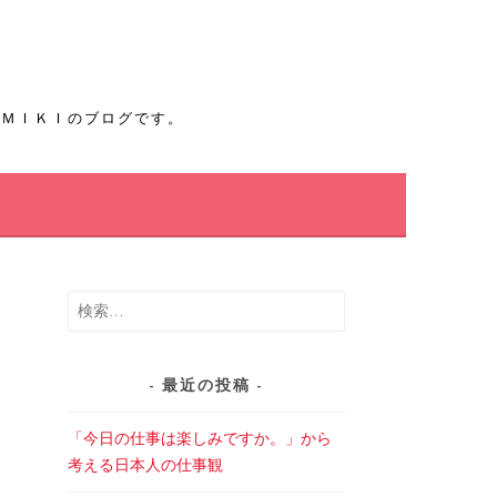
たＭＩＫＩのブログです。
だ
検
索:
最近の投稿
「今日の仕事は楽しみですか。」から
考える日本人の仕事観