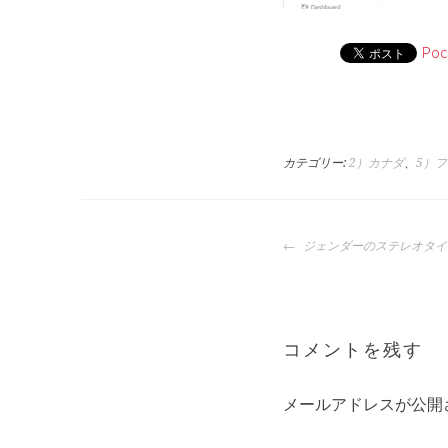
Poc
カテゴリー:
2）カナダ
、
5）
投
ジェンダーのステレオタイ
稿
ナ
ビ
ゲ
コメントを残す
ー
シ
ョ
メールアドレスが公開
ン