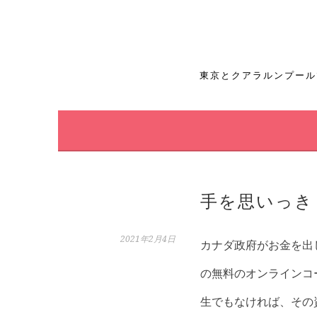
コ
ン
テ
東京とクアラルンプール
ン
ツ
へ
ス
手を思いっき
キ
ッ
2021年2月4日
カナダ政府がお金を出
プ
の無料のオンラインコ
生でもなければ、その