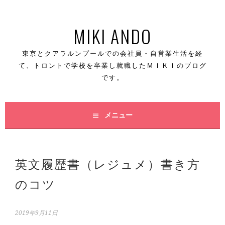
コ
MIKI ANDO
ン
テ
東京とクアラルンプールでの会社員・自営業生活を経
て、トロントで学校を卒業し就職したＭＩＫＩのブログ
ン
です。
ツ
へ
メニュー
ス
キ
英文履歴書（レジュメ）書き方
ッ
のコツ
プ
2019年9月11日