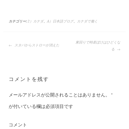
カテゴリー:
2）カナダ
、
A）日本語ブログ
、
カナダで働く
投
東回りで時差ぼけはひどくな
スタバからストローが消えた
稿
る
ナ
ビ
ゲ
ー
コメントを残す
シ
ョ
メールアドレスが公開されることはありません。
*
ン
が付いている欄は必須項目です
コメント