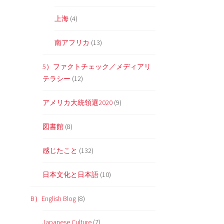
上海
(4)
南アフリカ
(13)
5）ファクトチェック／メディアリ
テラシー
(12)
アメリカ大統領選2020
(9)
図書館
(8)
感じたこと
(132)
日本文化と日本語
(10)
B）English Blog
(8)
Japanese Culture
(7)