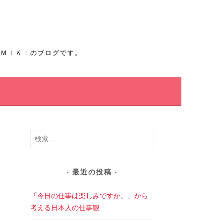
たＭＩＫＩのブログです。
し
検
索:
最近の投稿
「今日の仕事は楽しみですか。」から
考える日本人の仕事観