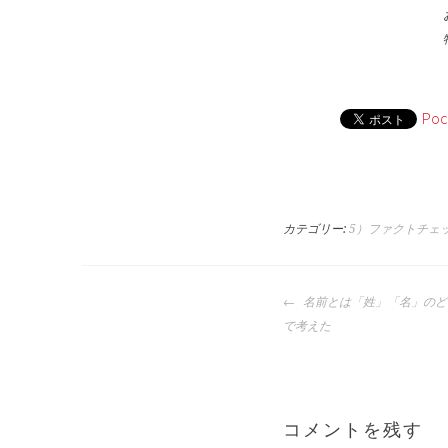
Poc
カテゴリー:
5）ファクトチェ
投
名前とは「姓」「名」のど
稿
で考えた
ナ
ビ
ゲ
ー
コメントを残す
シ