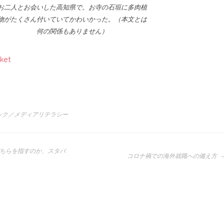
お二人とお会いした高知県で。お寺の石垣に多肉植
物がたくさん付いていてかわいかった。（本文とは
何の関係もありません）
ket
ック／メディアリテラシー
ちらを指すのか、スタバ
コロナ禍での海外就職への備え方