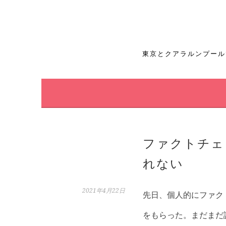
コ
ン
テ
東京とクアラルンプール
ン
ツ
へ
ス
ファクトチェ
キ
れない
ッ
プ
2021年4月22日
先日、個人的にファク
をもらった。まだまだ