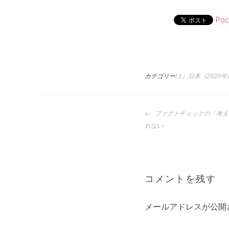
Poc
カテゴリー:
1）日本（2020
投
ファクトチェックの「考え
稿
れない
ナ
ビ
ゲ
ー
コメントを残す
シ
ョ
メールアドレスが公開
ン