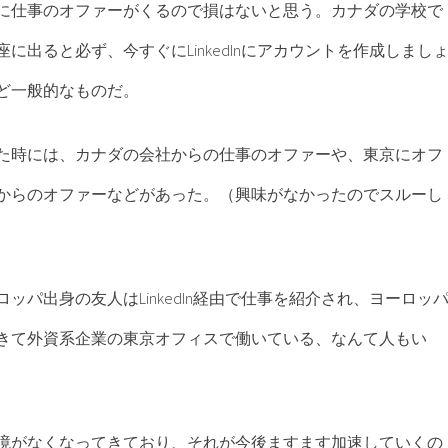
に仕事のオファーがくるので損はないと思う。カナダの学校で
に出ると必ず、今すぐにLinkedInにアカウントを作成しまし
ど一般的なものだ。
た時には、カナダの会社からの仕事のオファーや、東京にオフ
からのオファーなどがあった。（興味がなかったのでスルーし
ッパ出身の友人はLinkedIn経由で仕事を紹介され、ヨーロッ
きて外資系企業の東京オフィスで働いている、なんて人もい
境がなくなってきており、それが今後ますます加速していくの