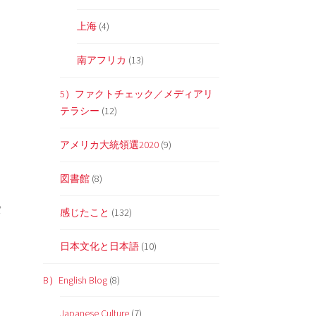
上海
(4)
ょ
南アフリカ
(13)
5）ファクトチェック／メディアリ
テラシー
(12)
アメリカ大統領選2020
(9)
図書館
(8)
パ
感じたこと
(132)
日本文化と日本語
(10)
B）English Blog
(8)
Japanese Culture
(7)