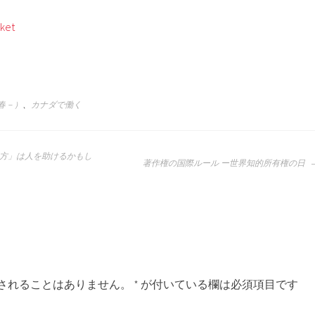
ket
年春－）
、
カナダで働く
方」は人を助けるかもし
著作権の国際ルール ー世界知的所有権の日
されることはありません。
*
が付いている欄は必須項目です