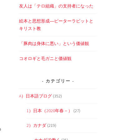
友人は「テロ組織」の支持者になった
絵本と思想形成―ピーターラビットと
キリスト教
「豚肉は身体に悪い」という価値観
コオロギと毛ガニと価値観
カテゴリー
A）日本語ブログ
(352)
1）日本（2020年春－）
(27)
2）カナダ
(219)
あ