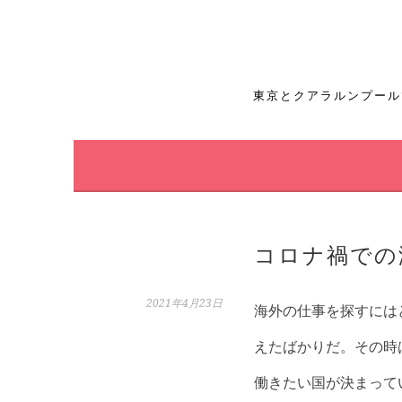
コ
ン
テ
東京とクアラルンプール
ン
ツ
へ
ス
コロナ禍での
キ
ッ
2021年4月23日
海外の仕事を探すには
プ
えたばかりだ。その時は
働きたい国が決まって