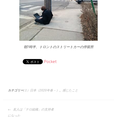
朝7時半、トロントのストリートカーの停留所
Pocket
カテゴリー:
1）日本（2020年春－）
、
感じたこと
投
友人は「テロ組織」の支持者
稿
になった