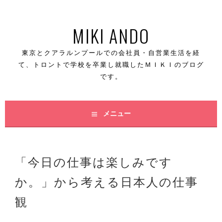
コ
MIKI ANDO
ン
テ
東京とクアラルンプールでの会社員・自営業生活を経
て、トロントで学校を卒業し就職したＭＩＫＩのブログ
ン
です。
ツ
へ
メニュー
ス
キ
「今日の仕事は楽しみです
ッ
か。」から考える日本人の仕事
プ
観