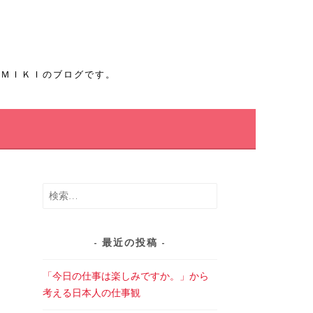
たＭＩＫＩのブログです。
検
索:
最近の投稿
「今日の仕事は楽しみですか。」から
考える日本人の仕事観
。