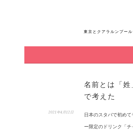
コ
ン
テ
東京とクアラルンプール
ン
ツ
へ
ス
名前とは「姓
キ
で考えた
ッ
プ
2021年4月12日
日本のスタバで初めて
ー限定のドリンク「チ