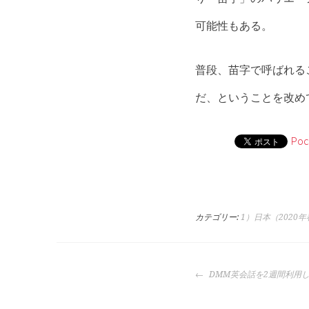
可能性もある。
普段、苗字で呼ばれる
だ、ということを改め
Poc
カテゴリー:
1）日本（2020
投
DMM英会話を2週間利用
稿
ナ