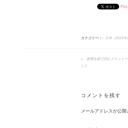
Poc
カテゴリー:
1）日本（2020
投
新聞を紙で読むメリットー
稿
した
ナ
ビ
ゲ
ー
コメントを残す
シ
ョ
メールアドレスが公開
ン