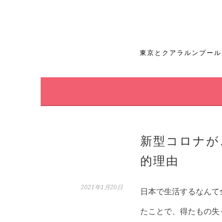
コ
ン
テ
東京とクアラルンプール
ン
ツ
へ
ス
新型コロナが
キ
的理由
ッ
プ
2021年1月20日
日本で生活するなんて
たことで、得たもの失