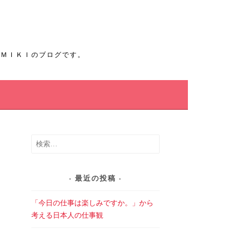
たＭＩＫＩのブログです。
人
検
索:
最近の投稿
「今日の仕事は楽しみですか。」から
考える日本人の仕事観