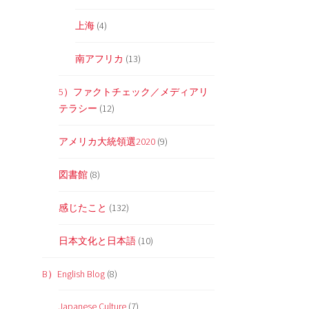
上海
(4)
南アフリカ
(13)
5）ファクトチェック／メディアリ
テラシー
(12)
アメリカ大統領選2020
(9)
図書館
(8)
感じたこと
(132)
日本文化と日本語
(10)
B）English Blog
(8)
Japanese Culture
(7)