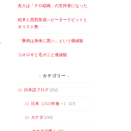
友人は「テロ組織」の支持者になった
絵本と思想形成―ピーターラビットと
キリスト教
「豚肉は身体に悪い」という価値観
会
コオロギと毛ガニと価値観
カテゴリー
A）日本語ブログ
(352)
1）日本（2020年春－）
(27)
2）カナダ
(219)