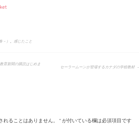
ket
年春－）
、
感じたこと
教育新聞の購読はじめま
セーラームーンが登場するカナダの学校教材
されることはありません。
*
が付いている欄は必須項目です