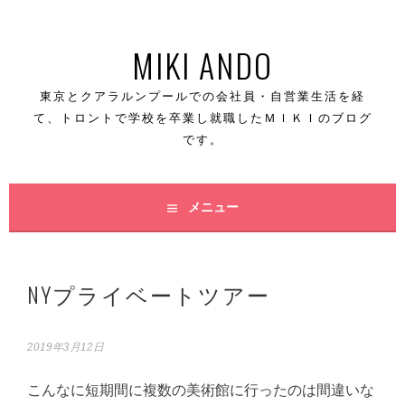
コ
MIKI ANDO
ン
テ
東京とクアラルンプールでの会社員・自営業生活を経
て、トロントで学校を卒業し就職したＭＩＫＩのブログ
ン
です。
ツ
へ
メニュー
ス
キ
NYプライベートツアー
ッ
プ
2019年3月12日
こんなに短期間に複数の美術館に行ったのは間違いな