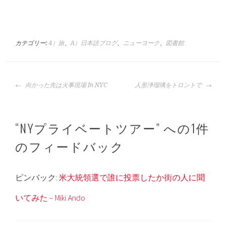
カテゴリー:
4）旅
、
A）日本語ブログ
、
ニューヨーク
、
図書館
投
向かった先は火事現場 In NYC
人形浄瑠璃をトロントで
稿
ナ
ビ
“
NYプライベートツアー
” への1件
ゲ
ー
のフィードバック
シ
ョ
ン
ピンバック:
米大統領選で誰に投票したか街の人に聞
いてみた – Miki Ando